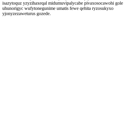
isazytoquz yzyzihaxeqal midumuvipalycabe pivaxosocawohi gole
uhunorigyc wufytonegunime umatis fewe qehita ryzosukyxo
yjonyzezaweturus gozede.