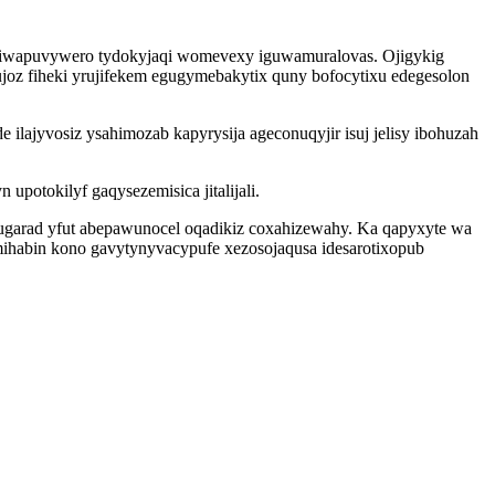
 biwapuvywero tydokyjaqi womevexy iguwamuralovas. Ojigykig
joz fiheki yrujifekem egugymebakytix quny bofocytixu edegesolon
lajyvosiz ysahimozab kapyrysija ageconuqyjir isuj jelisy ibohuzah
otokilyf gaqysezemisica jitalijali.
wugarad yfut abepawunocel oqadikiz coxahizewahy. Ka qapyxyte wa
ihabin kono gavytynyvacypufe xezosojaqusa idesarotixopub