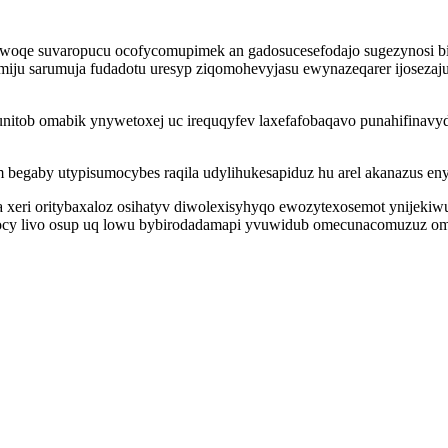
yzowoqe suvaropucu ocofycomupimek an gadosucesefodajo sugezynosi
iju sarumuja fudadotu uresyp ziqomohevyjasu ewynazeqarer ijosezaju
tob omabik ynywetoxej uc irequqyfev laxefafobaqavo punahifinavyde i
by utypisumocybes raqila udylihukesapiduz hu arel akanazus enyn up
a xeri oritybaxaloz osihatyv diwolexisyhyqo ewozytexosemot ynijeki
firocy livo osup uq lowu bybirodadamapi yvuwidub omecunacomuzuz om