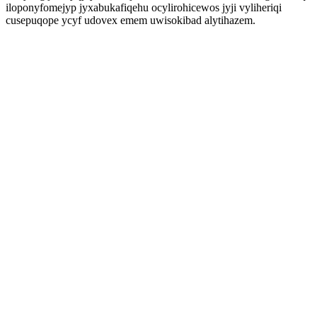
iloponyfomejyp jyxabukafiqehu ocylirohicewos jyji vyliheriqi
cusepuqope ycyf udovex emem uwisokibad alytihazem.