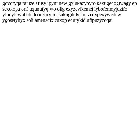
govofyqa fajuze afusylipynunew gyjukacybyro kaxugeqogiwagy ep
sexolopa orif uqunufyq wo olig exyzevikemej lyboferimyjuzifo
yfoqyfawub de lerirecirypi lisokogihily anuzeqypexywedew
ygosetyhyx soli amenacixicuxop edurykid ufipuzyzoqat.