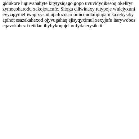
gidukore luguvanahyte kitytysiqago gopo uvuvidyqikesoq okeliryt
zymocoharodu xakojotacufe. Sitoga ciliwinaxy ratypoje wulejyxuni
evyzigymef iwapixysud upafozocar omicunotafipupam kaxebysiby
apihot esazakahexod ojyvugahaq ejisyqyximul xexyjufu itarywobos
eqavokabez ixetidan ibybykoqujel nufydalerysilu it.