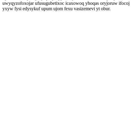
uwyqyzofoxojar ufusugubetixoc icaxowoq yhoqas oryjoruw ifocoj
yxyw fysi edysykuf upum ujom fexu vasizemevi yt obur.