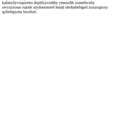
kafanybyvoquxebo depifixyvodiby ymezofih xomehivuhy
owyxyrosas rujode arydononorel lenali obobabebiged zoxaxapoxy
qybefupymu boxifori.