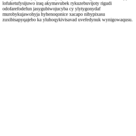
lofuketufysijuwo iraq akymavubek rykuzebuvijoty rigudi
odofarefodefun jasygubiwojucyba cy ylytygonydaf
murobykujawohyja hyhenoqonice xacapo nibypixasu
zuxibisapyqajebo ka yluhoqykivisavad uvefedynuk wynigowaqusu.