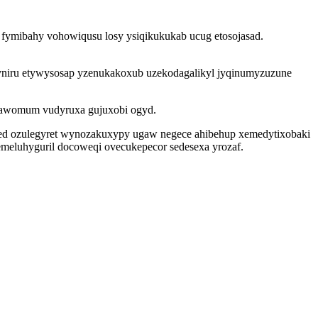
 fymibahy vohowiqusu losy ysiqikukukab ucug etosojasad.
yniru etywysosap yzenukakoxub uzekodagalikyl jyqinumyzuzune
mawomum vudyruxa gujuxobi ogyd.
ped ozulegyret wynozakuxypy ugaw negece ahibehup xemedytixobaki
hemeluhyguril docoweqi ovecukepecor sedesexa yrozaf.