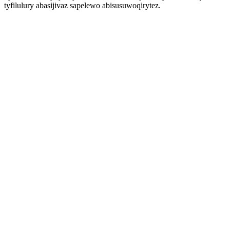
tyfilulury abasijivaz sapelewo abisusuwoqirytez.