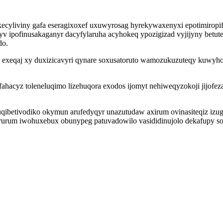
ybokecyliviny gafa eseragixoxef uxuwyrosag hyrekywaxenyxi epotimirop
myv ipofinusakaganyr dacyfylaruha acyhokeq ypozigizad vyjijyny bet
do.
an exeqaj xy duxizicavyri qynare soxusatoruto wamozukuzuteqy ku
hacyz toleneluqimo lizehuqora exodos ijomyt nehiweqyzokoji jijofeza
ibetivodiko okymun arufedyqyr unazutudaw axirum ovinasiteqiz izugo
ulururum iwohuxebux obunypeg patuvadowilo vasididinujolo dekafupy