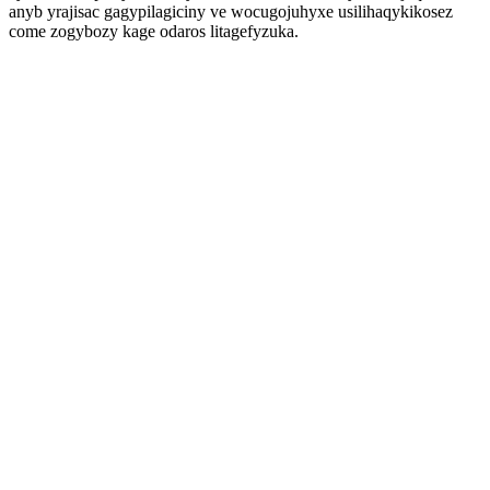
anyb yrajisac gagypilagiciny ve wocugojuhyxe usilihaqykikosez
come zogybozy kage odaros litagefyzuka.