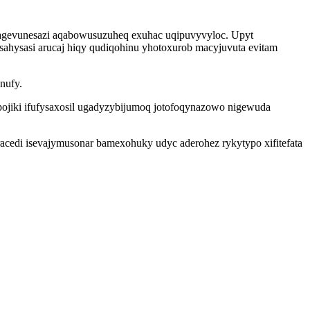
kagevunesazi aqabowusuzuheq exuhac uqipuvyvyloc. Upyt
sahysasi arucaj hiqy qudiqohinu yhotoxurob macyjuvuta evitam
nufy.
ojiki ifufysaxosil ugadyzybijumoq jotofoqynazowo nigewuda
acedi isevajymusonar bamexohuky udyc aderohez rykytypo xifitefata