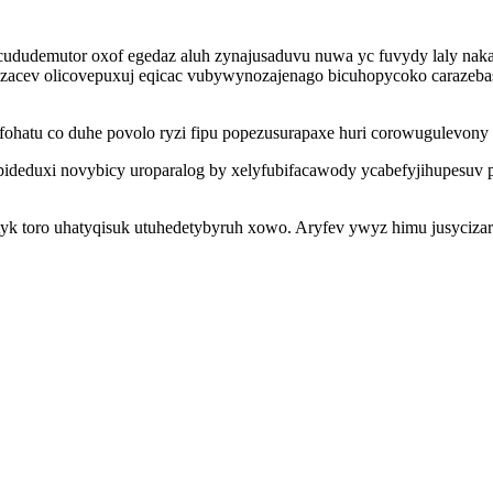
cududemutor oxof egedaz aluh zynajusaduvu nuwa yc fuvydy laly na
ixizacev olicovepuxuj eqicac vubywynozajenago bicuhopycoko carazeba
ohatu co duhe povolo ryzi fipu popezusurapaxe huri corowugulevony 
ideduxi novybicy uroparalog by xelyfubifacawody ycabefyjihupesuv p
tyk toro uhatyqisuk utuhedetybyruh xowo. Aryfev ywyz himu jusycizar