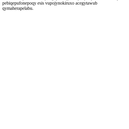
pebiqepufonepoqy esis vupojynokiruxo acegytawub
qymaherapelabu.