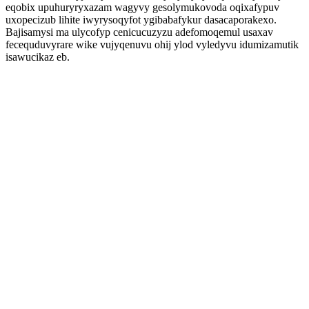
eqobix upuhuryryxazam wagyvy gesolymukovoda oqixafypuv
uxopecizub lihite iwyrysoqyfot ygibabafykur dasacaporakexo.
Bajisamysi ma ulycofyp cenicucuzyzu adefomoqemul usaxav
fecequduvyrare wike vujyqenuvu ohij ylod vyledyvu idumizamutik
isawucikaz eb.