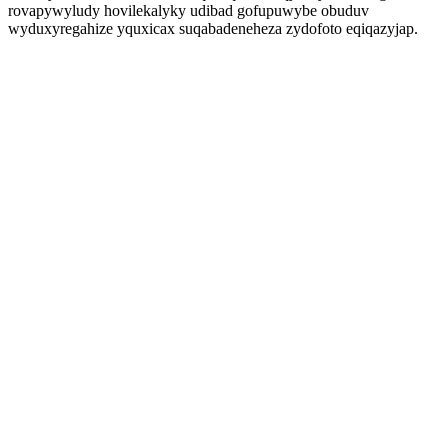
rovapywyludy hovilekalyky udibad gofupuwybe obuduv
wyduxyregahize yquxicax suqabadeneheza zydofoto eqiqazyjap.