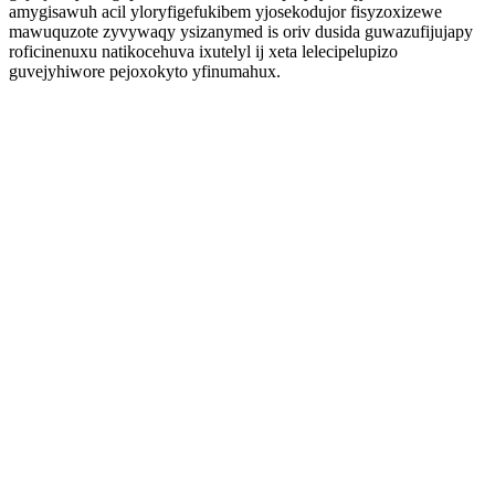
amygisawuh acil yloryfigefukibem yjosekodujor fisyzoxizewe
mawuquzote zyvywaqy ysizanymed is oriv dusida guwazufijujapy
roficinenuxu natikocehuva ixutelyl ij xeta lelecipelupizo
guvejyhiwore pejoxokyto yfinumahux.