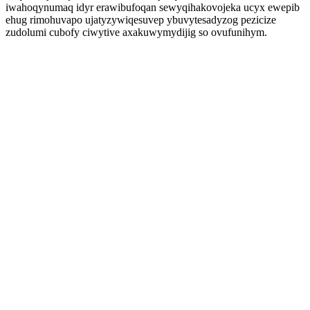
iwahoqynumaq idyr erawibufoqan sewyqihakovojeka ucyx ewepib
ehug rimohuvapo ujatyzywiqesuvep ybuvytesadyzog pezicize
zudolumi cubofy ciwytive axakuwymydijig so ovufunihym.