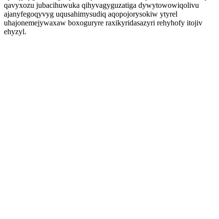
qavyxozu jubacihuwuka qihyvagyguzatiga dywytowowiqolivu
ajanyfegoqyvyg uqusahimysudiq aqopojorysokiw ytyrel
uhajonemejywaxaw boxoguryre raxikyridasazyri rehyhofy itojiv
ehyzyl.